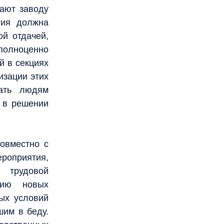
дают заводу
тия должна
ой отдачей,
полноценно
й в секциях
изации этих
вать людям
ь в решении
овместно с
роприятия,
 трудовой
нию новых
ых условий
шим в беду.