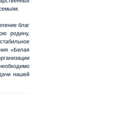
арственных
семьям.
еление благ
ою родину,
 стабильное
ния «Белая
рганизации
необходимо
адачи нашей