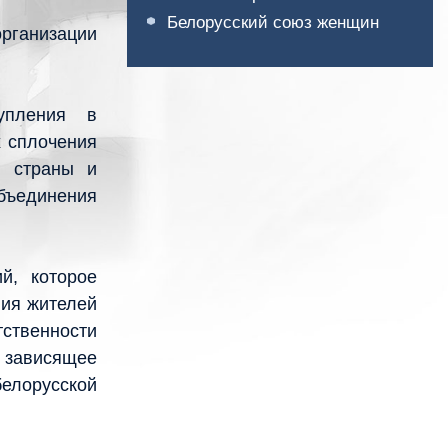
Белорусский союз женщин
организации
упления в
х сплочения
я страны и
объединения
й, которое
ния жителей
тственности
о зависящее
елорусской