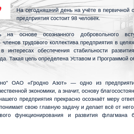
На сегодняшний день на учёте в первичной 
предприятия состоит 98 человек.
сь на основе осознанного добровольного вст
 членов трудового коллектива предприятия в целя
в интересах обеспечения стабильности развити
ода. Такая цель определена Уставом и Программой 
но" ОАО «Гродно Азот» — одно из предприяти
ественной экономики, а значит, основу благосостоя
нашего предприятия прекрасно осознаёт меру отве
понимает свою главную задачу и делает всё от нег
ивого функционирования и развития флагмана б