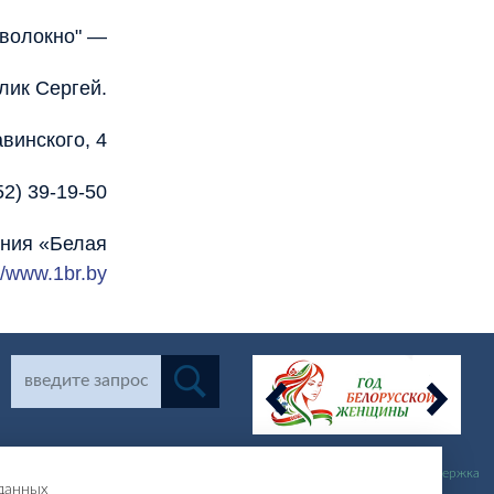
волокно" —
лик Сергей.
авинского, 4
52) 39-19-50
ения «Белая
://www.1br.by
Разработка и поддержка
 данных
сайта: