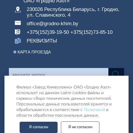
ОАО «Гродно Азот»
230026 Республика Беларусь, г. Гродно,
ул. Славинского, 4
office@grodno-khim.by
+375(152)39-19-50
+375(152)73-85-10
РЕКВИЗИТЫ
КАРТА ПРОЕЗДА
Филиал «Завод Химволокно» ОАО «Гродно Азот»
использует на данном сайте cookies-файлы и
сервисы сбора технических данных посетителей.
Персональные данные пользователей хранятся и
обрабатываются в соответствии с
Политикой
в
области обработки персональных данных.
Я согласен
Я не согласен
Разработка и поддержка сайта: