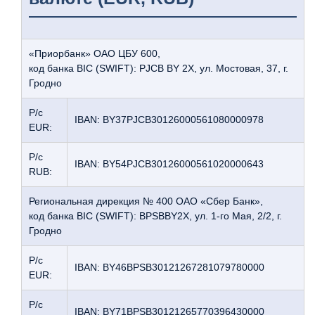
«Приорбанк» ОАО ЦБУ 600,
код банка BIC (SWIFT): PJCB BY 2X, ул. Мостовая, 37, г.
Гродно
Р/с
IBAN: BY37PJCB30126000561080000978
EUR:
Р/с
IBAN: BY54PJCB30126000561020000643
RUB:
Региональная дирекция № 400 ОАО «Сбер Банк»,
код банка BIC (SWIFT): BPSBBY2X, ул. 1-го Мая, 2/2, г.
Гродно
Р/с
IBAN: BY46BPSB30121267281079780000
EUR:
Р/с
IBAN: BY71BPSB30121265770396430000