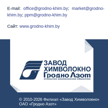
E-mail:
office@grodno-khim.by
;
market@grodno-
khim.by
;
ppm@grodno-khim.by
Сайт:
www.grodno-khim.by
© 2010-
2026 Филиал «Завод Химволокно»
ОАО «Гродно Азот»