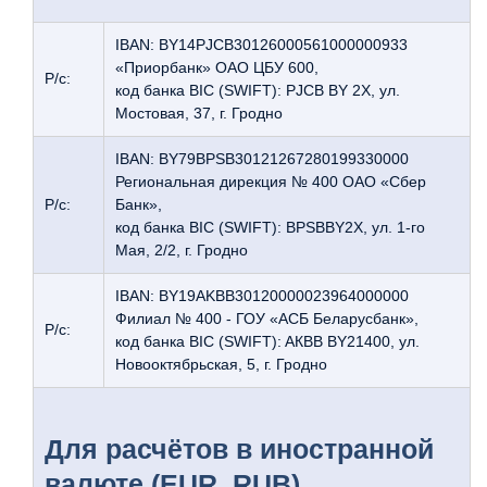
IBAN: BY14PJCB30126000561000000933
«Приорбанк» ОАО ЦБУ 600,
Р/с:
код банка BIC (SWIFT): PJCB BY 2X, ул.
Мостовая, 37, г. Гродно
IBAN: BY79BPSB30121267280199330000
Региональная дирекция № 400 ОАО «Сбер
Р/с:
Банк»,
код банка BIC (SWIFT): BPSBBY2X, ул. 1-го
Мая, 2/2, г. Гродно
IBAN: BY19AKBB30120000023964000000
Филиал № 400 - ГОУ «АСБ Беларусбанк»,
Р/с:
код банка BIC (SWIFT): AКBB BY21400, ул.
Новооктябрьская, 5, г. Гродно
Для расчётов в иностранной
валюте (EUR, RUB)