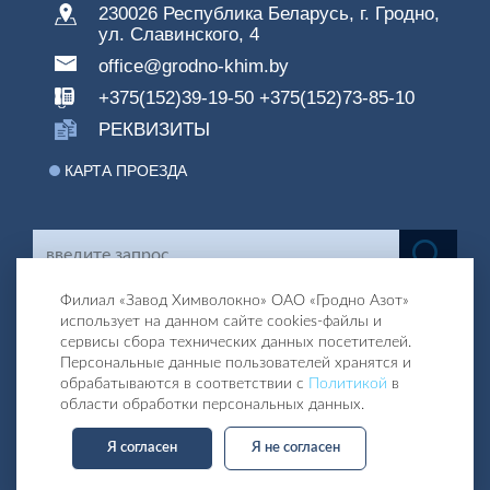
230026 Республика Беларусь, г. Гродно,
ул. Славинского, 4
office@grodno-khim.by
+375(152)39-19-50
+375(152)73-85-10
РЕКВИЗИТЫ
КАРТА ПРОЕЗДА
Филиал «Завод Химволокно» ОАО «Гродно Азот»
использует на данном сайте cookies-файлы и
сервисы сбора технических данных посетителей.
Персональные данные пользователей хранятся и
обрабатываются в соответствии с
Политикой
в
области обработки персональных данных.
Я согласен
Я не согласен
Разработка и поддержка сайта:
Группа компаний «ЦВР «ОКТЯБРЬСКИЙ»