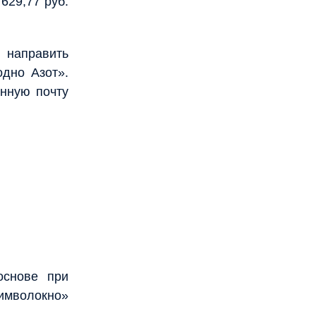
629,77 руб.
 направить
дно Азот».
онную почту
основе при
имволокно»