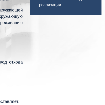
реализации
окружающей
 окружающую
вреживанию
код отхода
оставляет: