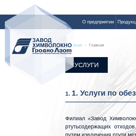
О предприятии
Продукц
Главная
Главная
УСЛУГИ
1. Услуги по об
1.
Филиал «Завод Химволокн
ртутьсодержащих отходов
путем извлечения ртути ме