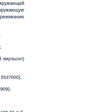
окружающей
 окружающую
вреживанию
;
;
й эмульсол)
 5537000);
909);