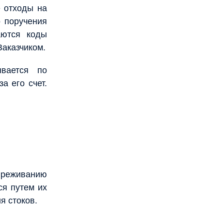
 отходы на
 поручения
аются коды
Заказчиком.
ывается по
а его счет.
вреживанию
ся путем их
я стоков.