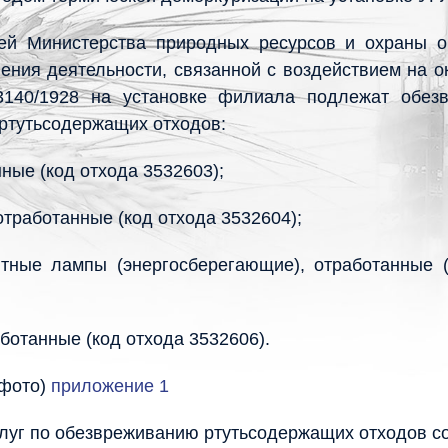
ией Министерства природных ресурсов и охраны 
ения деятельности, связанной с воздействием на
3140/1928 на установке филиала подлежат обез
ртутьсодержащих отходов:
ные (код отхода 3532603);
тработанные (код отхода 3532604);
тные лампы (энергосберегающие), отработанные (
ботанные (код отхода 3532606).
(фото)
приложение 1
слуг по обезвреживанию ртутьсодержащих отходов с