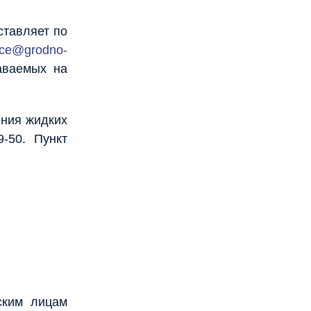
ставляет по
fice@grodno-
аваемых на
ения жидких
-50. Пункт
ским лицам