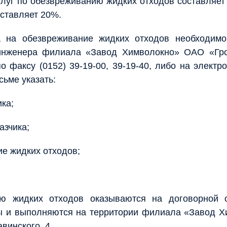
слуг по обезвреживанию жидких отходов составляет 
оставляет 20%.
 на обезвреживание жидких отходов необходимо
инженера филиала «Завод Химволокно» ОАО «Гро
 факсу (0152) 39-19-00, 39-19-40, либо на электр
исьме указать:
ика;
азчика;
ие жидких отходов;
ию жидких отходов оказываются на договорной 
ы и выполняются на территории филиала «Завод Х
авинского, 4.