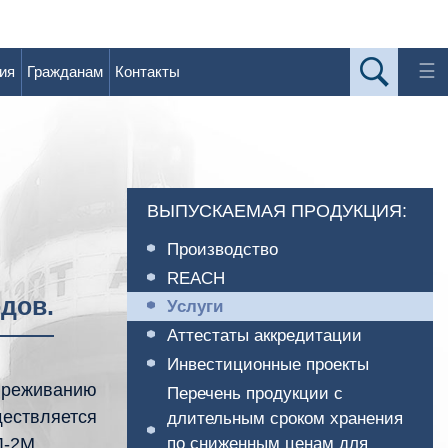
☰
ия
Гражданам
Контакты
ВЫПУСКАЕМАЯ ПРОДУКЦИЯ:
Производство
REACH
дов.
Услуги
Аттестаты аккредитации
Инвестиционные проекты
вреживанию
Перечень продукции с
ествляется
длительным сроком хранения
Л-2М.
по сниженным ценам для