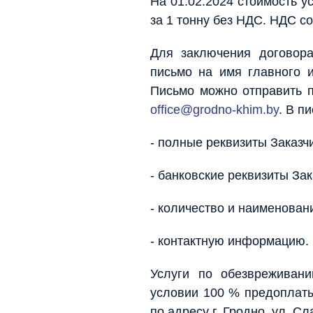
На 01.02.2024 стоимость у
за 1 тонну без НДС. НДС с
Для заключения договора
письмо на имя главного 
Письмо можно отправить по
office@grodno-khim.by
. В п
- полные реквизиты Заказч
- банковские реквизиты Зак
- количество и наименован
- контактную информацию.
Услуги по обезвреживан
условии 100 % предоплат
по адресу г. Гродно, ул. Сл