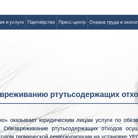
ия и услуги
Партнёрство
Пресс-центр
Охрана труда и эколог
езвреживанию ртутьсодержащих отхо
о» оказывает юридическим лицам услуги по обез
. Обезвреживание ртутьсодержащих отходов осущ
тодом термической демеркуризации на установке УР