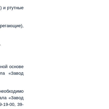
) и ртутные
регающие),
.
рной основе
ла «Завод
необходимо
ала «Завод
-19-00, 39-